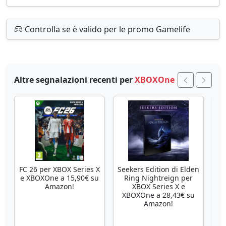
Controlla se è valido per le promo Gamelife
Altre segnalazioni recenti per
XBOXOne
FC 26 per XBOX Series X
Seekers Edition di Elden
To
e XBOXOne a 15,90€ su
Ring Nightreign per
3+
Amazon!
XBOX Series X e
X
XBOXOne a 28,43€ su
Amazon!