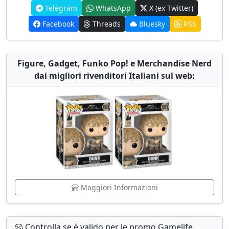
Telegram
WhatsApp
X (ex Twitter)
Facebook
Threads
Bluesky
RSS
Figure, Gadget, Funko Pop! e Merchandise Nerd
dai migliori rivenditori Italiani sul web:
Maggiori Informazioni
Controlla se è valido per le promo Gamelife