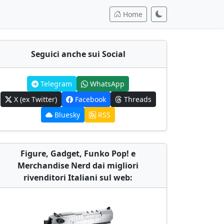
Home
Seguici anche sui Social
Telegram
WhatsApp
X (ex Twitter)
Facebook
Threads
Bluesky
RSS
Figure, Gadget, Funko Pop! e
Merchandise Nerd dai migliori
rivenditori Italiani sul web: