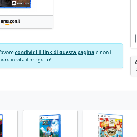
favore
condividi il link di questa pagina
e non il
ere in vita il progetto!