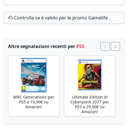
Controlla se è valido per le promo Gamelife
Altre segnalazioni recenti per
PS5
WRC Generations per
Ultimate Edition di
E
PS5 a 19,90€ su
Cyberpunk 2077 per
Sh
Amazon!
PS5 a 29,90€ su
Amazon!