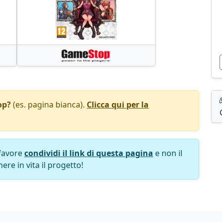
op?
(es. pagina bianca).
Clicca qui per la
favore
condividi il link di questa pagina
e non il
ere in vita il progetto!