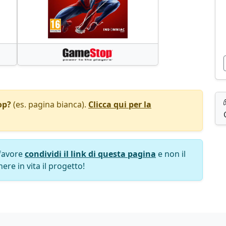
op?
(es. pagina bianca).
Clicca qui per la
favore
condividi il link di questa pagina
e non il
ere in vita il progetto!