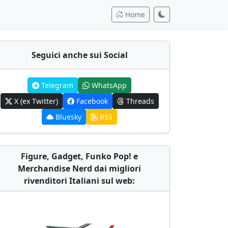
Home
Seguici anche sui Social
Telegram
WhatsApp
X (ex Twitter)
Facebook
Threads
Bluesky
RSS
Figure, Gadget, Funko Pop! e
Merchandise Nerd dai migliori
rivenditori Italiani sul web: