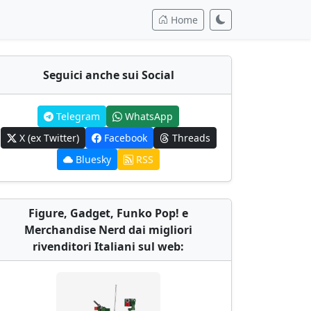
Home
Seguici anche sui Social
Telegram
WhatsApp
X (ex Twitter)
Facebook
Threads
Bluesky
RSS
Figure, Gadget, Funko Pop! e
Merchandise Nerd dai migliori
rivenditori Italiani sul web: