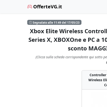
OfferteVG.it
Segnalato alle 11:49 del 17/05/23
Xbox Elite Wireless Control
Series X, XBOXOne e PC a 101
sconto MAGGI
(Clicca sulla scheda corrispondente qui sotto pe
Controller
Wireless El
C