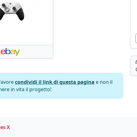
favore
condividi il link di questa pagina
e non il
ere in vita il progetto!
es X