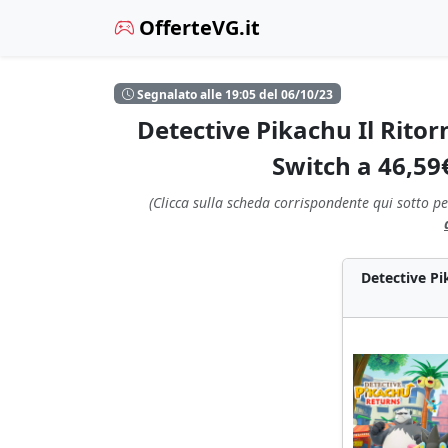
OfferteVG.it
Segnalato alle 19:05 del 06/10/23
Detective Pikachu Il Ritor
Switch a 46,59
(Clicca sulla scheda corrispondente qui sotto pe
Detective Pi