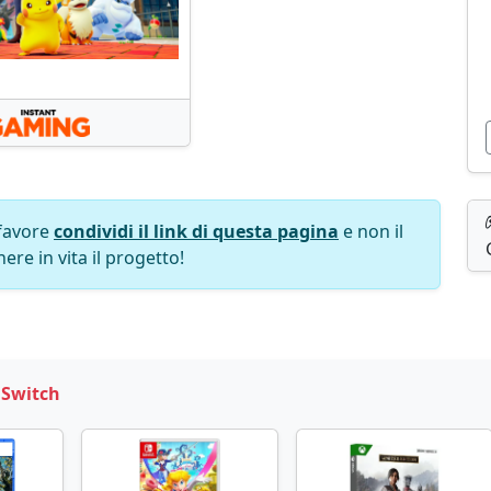
favore
condividi il link di questa pagina
e non il
ere in vita il progetto!
 Switch