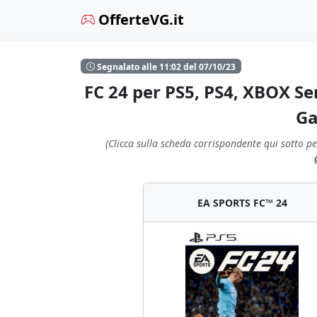
OfferteVG.it
Segnalato alle 11:02 del 07/10/23
FC 24 per PS5, PS4, XBOX Se
Ga
(Clicca sulla scheda corrispondente qui sotto pe
EA SPORTS FC™ 24