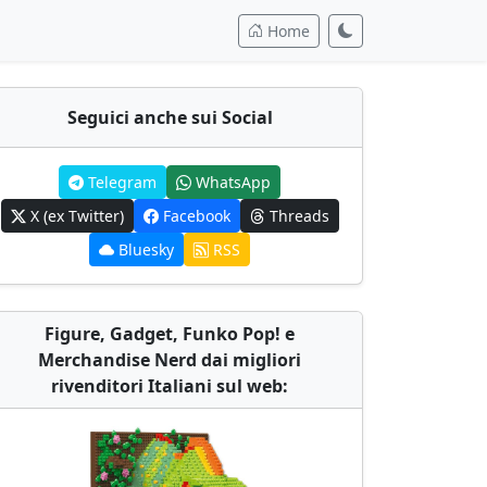
Home
Seguici anche sui Social
Telegram
WhatsApp
X (ex Twitter)
Facebook
Threads
Bluesky
RSS
Figure, Gadget, Funko Pop! e
Merchandise Nerd dai migliori
rivenditori Italiani sul web: