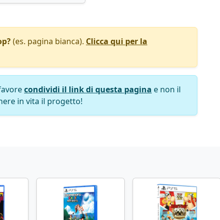
op?
(es. pagina bianca).
Clicca qui per la
favore
condividi il link di questa pagina
e non il
ere in vita il progetto!