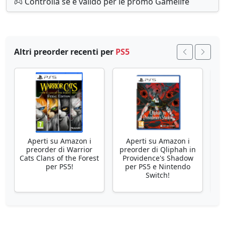
Controlla se è valido per le promo Gamelife
Altri preorder recenti per
PS5
Aperti su Amazon i
Aperti su Amazon i
preorder di Warrior
preorder di Qliphah in
p
Cats Clans of the Forest
Providence's Shadow
PS
per PS5!
per PS5 e Nintendo
Switch!