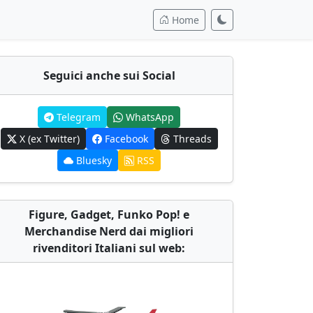
Home
Seguici anche sui Social
Telegram
WhatsApp
X (ex Twitter)
Facebook
Threads
Bluesky
RSS
Figure, Gadget, Funko Pop! e
Merchandise Nerd dai migliori
rivenditori Italiani sul web: