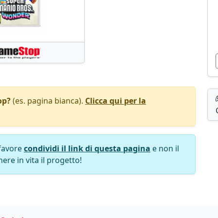
op?
(es. pagina bianca).
Clicca qui per la
favore
condividi il link di questa pagina
e non il
ere in vita il progetto!