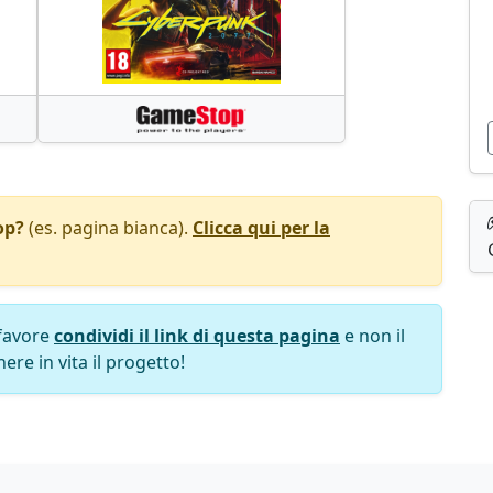
op?
(es. pagina bianca).
Clicca qui per la
favore
condividi il link di questa pagina
e non il
ere in vita il progetto!