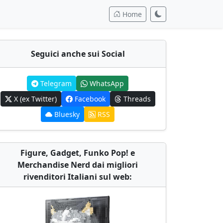
Home
Seguici anche sui Social
Telegram
WhatsApp
X (ex Twitter)
Facebook
Threads
Bluesky
RSS
Figure, Gadget, Funko Pop! e
Merchandise Nerd dai migliori
rivenditori Italiani sul web: