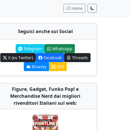
Home
Seguici anche sui Social
Telegram
WhatsApp
X (ex Twitter)
Facebook
Threads
Bluesky
RSS
Figure, Gadget, Funko Pop! e
Merchandise Nerd dai migliori
rivenditori Italiani sul web: