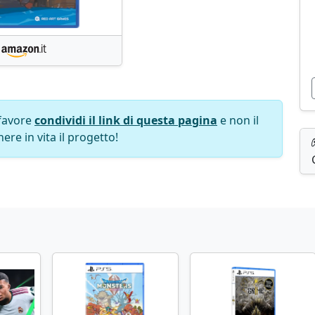
favore
condividi il link di questa pagina
e non il
ere in vita il progetto!