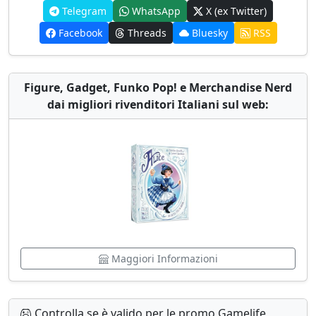
Telegram
WhatsApp
X (ex Twitter)
Facebook
Threads
Bluesky
RSS
Figure, Gadget, Funko Pop! e Merchandise Nerd
dai migliori rivenditori Italiani sul web:
Maggiori Informazioni
Controlla se è valido per le promo Gamelife