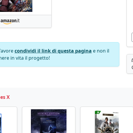
favore
condividi il link di questa pagina
e non il
ere in vita il progetto!
es X