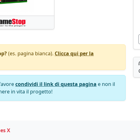
op?
(es. pagina bianca).
Clicca qui per la
favore
condividi il link di questa pagina
e non il
ere in vita il progetto!
es X