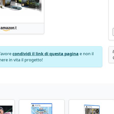
favore
condividi il link di questa pagina
e non il
ere in vita il progetto!