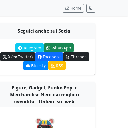
Home
Seguici anche sui Social
Telegram
WhatsApp
X (ex Twitter)
Facebook
Threads
Bluesky
RSS
Figure, Gadget, Funko Pop! e
Merchandise Nerd dai migliori
rivenditori Italiani sul web: