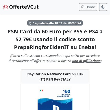
OfferteVG.it
Home
Segnalato alle 10:32 del 06/06/24
PSN Card da 60 Euro per PS5 e PS4 a
52,79€ usando il codice sconto
PrepaRingforEldenIT su Eneba!
(Clicca sulla scheda corrispondente qui sotto per accedere
direttamente all'offerta tramite il nostro
link di affiliazione
)
PlayStation Network Card 60 EUR
(IT) PSN Key ITALY