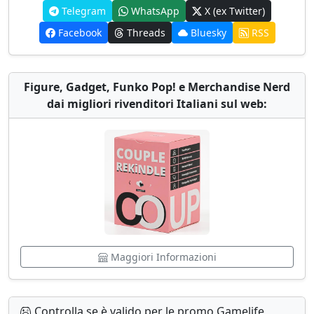
Telegram
WhatsApp
X (ex Twitter)
Facebook
Threads
Bluesky
RSS
Figure, Gadget, Funko Pop! e Merchandise Nerd
dai migliori rivenditori Italiani sul web:
Maggiori Informazioni
Controlla se è valido per le promo Gamelife