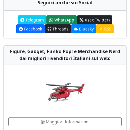
Seguici anche sui Social
Telegram
WhatsApp
X (ex Twitter)
Facebook
Threads
Bluesky
RSS
Figure, Gadget, Funko Pop! e Merchandise Nerd
dai migliori rivenditori Italiani sul web:
Maggiori Informazioni