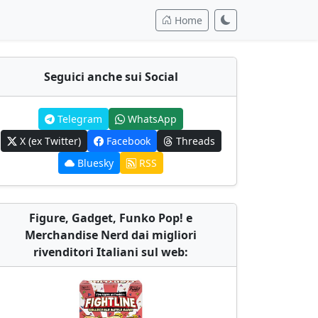
Home
Seguici anche sui Social
Telegram
WhatsApp
X (ex Twitter)
Facebook
Threads
Bluesky
RSS
Figure, Gadget, Funko Pop! e
Merchandise Nerd dai migliori
rivenditori Italiani sul web: