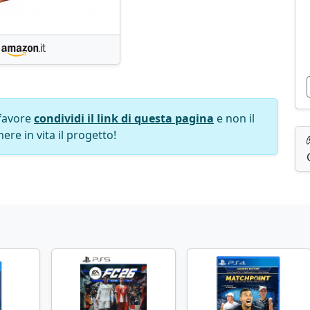
favore
condividi il link di questa pagina
e non il
ere in vita il progetto!