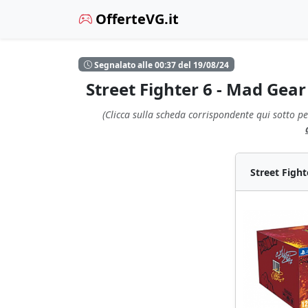
OfferteVG.it
Segnalato alle 00:37 del 19/08/24
Street Fighter 6 - Mad Gea
(Clicca sulla scheda corrispondente qui sotto pe
Street Figh