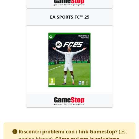
EA SPORTS FC™ 25
Riscontri problemi con i link Gamestop?
(es.
pagina bianca).
Clicca qui per la soluzione.