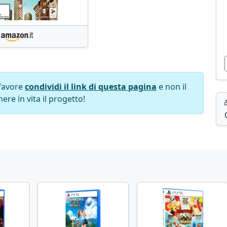
favore
condividi il link di questa pagina
e non il
ere in vita il progetto!