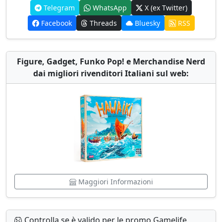
Telegram
WhatsApp
X (ex Twitter)
Facebook
Threads
Bluesky
RSS
Figure, Gadget, Funko Pop! e Merchandise Nerd
dai migliori rivenditori Italiani sul web:
Maggiori Informazioni
Controlla se è valido per le promo Gamelife