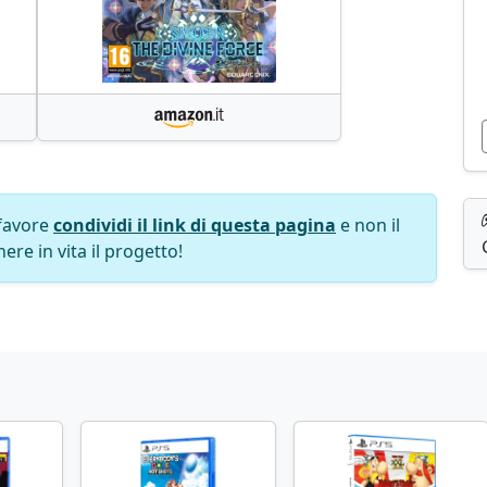
favore
condividi il link di questa pagina
e non il
ere in vita il progetto!