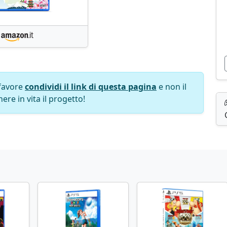
favore
condividi il link di questa pagina
e non il
ere in vita il progetto!