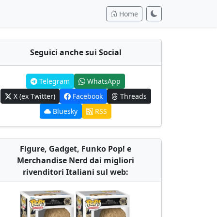
Home
Seguici anche sui Social
Telegram
WhatsApp
X (ex Twitter)
Facebook
Threads
Bluesky
RSS
Figure, Gadget, Funko Pop! e
Merchandise Nerd dai migliori
rivenditori Italiani sul web: