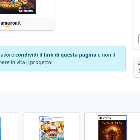
favore
condividi il link di questa pagina
e non il
ere in vita il progetto!