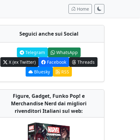
Home
Seguici anche sui Social
Telegram
WhatsApp
X (ex Twitter)
Facebook
Threads
Bluesky
RSS
Figure, Gadget, Funko Pop! e
Merchandise Nerd dai migliori
rivenditori Italiani sul web: