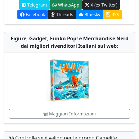
Telegram
WhatsApp
X (ex Twitter)
Facebook
Threads
Bluesky
RSS
Figure, Gadget, Funko Pop! e Merchandise Nerd
dai migliori rivenditori Italiani sul web:
Maggiori Informazioni
Controlla se è valido per le promo Gamelife