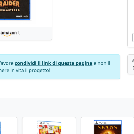
favore
condividi il link di questa pagina
e non il
ere in vita il progetto!