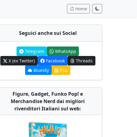
Home
Seguici anche sui Social
Telegram
WhatsApp
X (ex Twitter)
Facebook
Threads
Bluesky
RSS
Figure, Gadget, Funko Pop! e
Merchandise Nerd dai migliori
rivenditori Italiani sul web: