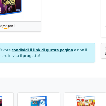
favore
condividi il link di questa pagina
e non il
ere in vita il progetto!