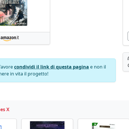
favore
condividi il link di questa pagina
e non il
ere in vita il progetto!
es X