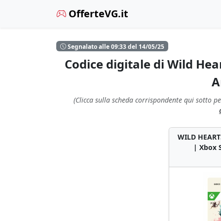
OfferteVG.it
Segnalato alle 09:33 del 14/05/25
Codice digitale di Wild Hea
A
(Clicca sulla scheda corrispondente qui sotto pe
WILD HEART
| Xbox S