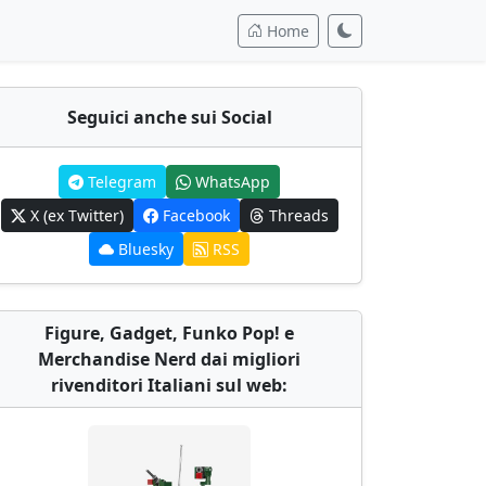
Home
Seguici anche sui Social
Telegram
WhatsApp
X (ex Twitter)
Facebook
Threads
Bluesky
RSS
Figure, Gadget, Funko Pop! e
Merchandise Nerd dai migliori
rivenditori Italiani sul web: