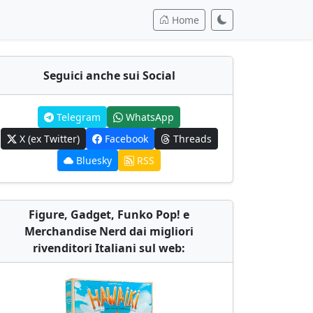
Home
Seguici anche sui Social
Telegram
WhatsApp
X (ex Twitter)
Facebook
Threads
Bluesky
RSS
Figure, Gadget, Funko Pop! e
Merchandise Nerd dai migliori
rivenditori Italiani sul web: