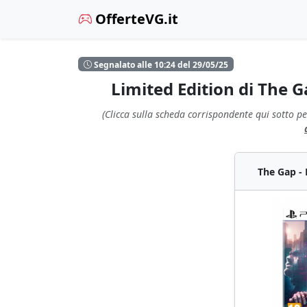
OfferteVG.it
Segnalato alle 10:24 del 29/05/25
Limited Edition di The 
(Clicca sulla scheda corrispondente qui sotto pe
The Gap - 