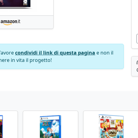
favore
condividi il link di questa pagina
e non il
ere in vita il progetto!