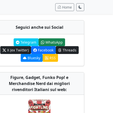
Home
Seguici anche sui Social
Telegram
WhatsApp
X (ex Twitter)
Facebook
Threads
Bluesky
RSS
Figure, Gadget, Funko Pop! e
Merchandise Nerd dai migliori
rivenditori Italiani sul web: