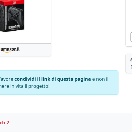
favore
condividi il link di questa pagina
e non il
ere in vita il progetto!
ch 2