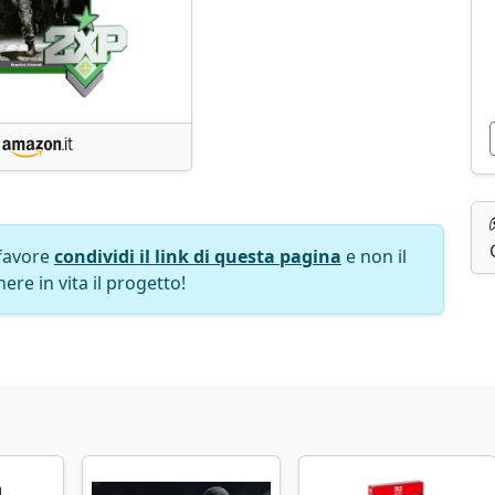
favore
condividi il link di questa pagina
e non il
ere in vita il progetto!