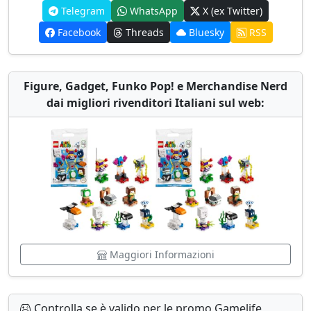
Telegram
WhatsApp
X (ex Twitter)
Facebook
Threads
Bluesky
RSS
Figure, Gadget, Funko Pop! e Merchandise Nerd
dai migliori rivenditori Italiani sul web:
Maggiori Informazioni
Controlla se è valido per le promo Gamelife