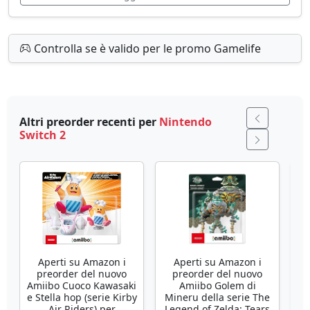
Controlla se è valido per le promo Gamelife
Altri preorder recenti per
Nintendo
Switch 2
Aperti su Amazon i
Aperti su Amazon i
preorder del nuovo
preorder del nuovo
p
Amiibo Cuoco Kawasaki
Amiibo Golem di
PS
e Stella hop (serie Kirby
Mineru della serie The
Air Riders) per
Legend of Zelda: Tears