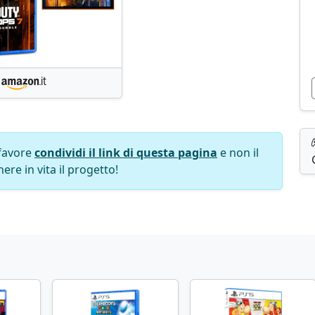
favore
condividi il link di questa pagina
e non il
ere in vita il progetto!