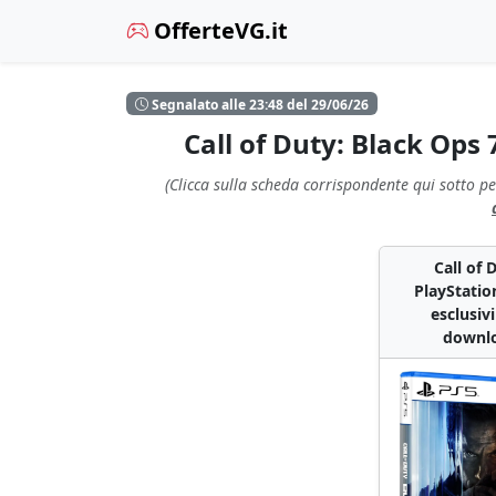
OfferteVG.it
Segnalato alle 23:48 del 29/06/26
Call of Duty: Black Ops
(Clicca sulla scheda corrispondente qui sotto pe
Call of 
PlayStatio
esclusiv
downlo